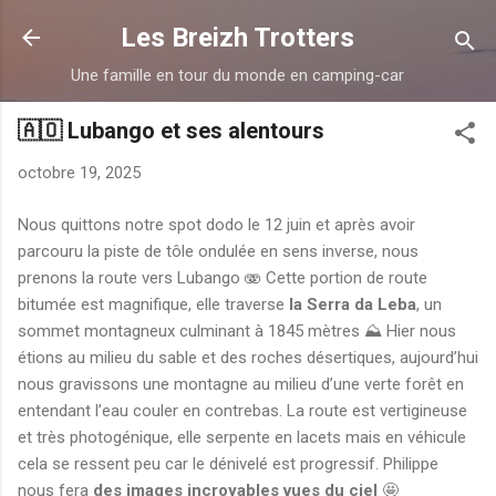
Accéder au contenu principal
Les Breizh Trotters
Une famille en tour du monde en camping-car
🇦🇴 Lubango et ses alentours
octobre 19, 2025
Nous quittons notre spot dodo le 12 juin et après avoir
parcouru la piste de tôle ondulée en sens inverse, nous
prenons la route vers Lubango 🫨 Cette portion de route
bitumée est magnifique, elle traverse
la Serra da Leba
, un
sommet montagneux culminant à 1845 mètres ⛰️ Hier nous
étions au milieu du sable et des roches désertiques, aujourd’hui
nous gravissons une montagne au milieu d’une verte forêt en
entendant l’eau couler en contrebas. La route est vertigineuse
et très photogénique, elle serpente en lacets mais en véhicule
cela se ressent peu car le dénivelé est progressif. Philippe
nous fera
des images incroyables vues du ciel
🤩