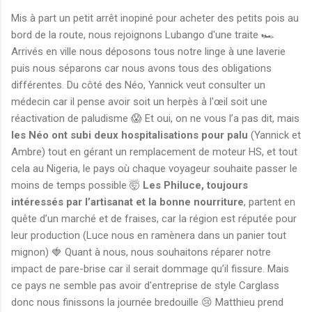
Mis à part un petit arrêt inopiné pour acheter des petits pois au
bord de la route, nous rejoignons Lubango d'une traite 🏎️
Arrivés en ville nous déposons tous notre linge à une laverie
puis nous séparons car nous avons tous des obligations
différentes. Du côté des Néo, Yannick veut consulter un
médecin car il pense avoir soit un herpès à l'œil soit une
réactivation de paludisme 😱 Et oui, on ne vous l’a pas dit, mais
les Néo ont subi deux hospitalisations pour palu
(Yannick et
Ambre) tout en gérant un remplacement de moteur HS, et tout
cela au Nigeria, le pays où chaque voyageur souhaite passer le
moins de temps possible 🤯
Les Philuce, toujours
intéressés par l’artisanat et la bonne nourriture
, partent en
quête d’un marché et de fraises, car la région est réputée pour
leur production (Luce nous en ramènera dans un panier tout
mignon) 🍓 Quant à nous, nous souhaitons réparer notre
impact de pare-brise car il serait dommage qu’il fissure. Mais
ce pays ne semble pas avoir d'entreprise de style Carglass
donc nous finissons la journée bredouille 😢 Matthieu prend