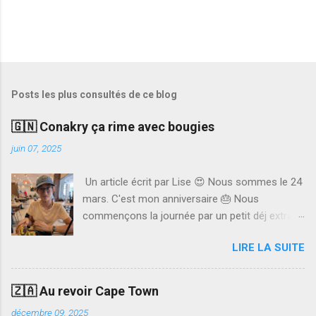
Posts les plus consultés de ce blog
🇬🇳 Conakry ça rime avec bougies
juin 07, 2025
Un article écrit par Lise 😍 Nous sommes le 24
mars. C'est mon anniversaire 🎂 Nous
commençons la journée par un petit déj extra.
Papa me fait des pancakes. Ils étaient super
LIRE LA SUITE
bons 🥞 Ensuite, nous allons faire nos visas
pour la Côte d'Ivoire. J'ai adoré remplir les
fiches. Nous avons fait des photocopies de
🇿🇦 Au revoir Cape Town
tous nos papiers et tout déposé au bureau 📝
décembre 09, 2025