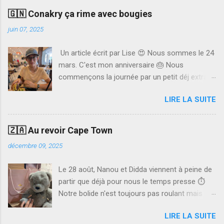
🇬🇳 Conakry ça rime avec bougies
juin 07, 2025
Un article écrit par Lise 😍 Nous sommes le 24
mars. C'est mon anniversaire 🎂 Nous
commençons la journée par un petit déj extra.
Papa me fait des pancakes. Ils étaient super
LIRE LA SUITE
bons 🥞 Ensuite, nous allons faire nos visas
pour la Côte d'Ivoire. J'ai adoré remplir les
fiches. Nous avons fait des photocopies de
🇿🇦 Au revoir Cape Town
tous nos papiers et tout déposé au bureau 📝
décembre 09, 2025
Après avoir fait nos visas, nous sommes allés
retirer de l'argent pour d'autres visas.
Le 28 août, Nanou et Didda viennent à peine de
Maintenant, c'est l'heure de manger. Il y a au
partir que déjà pour nous le temps presse ⏱️
choix plusieurs restaurants. Nous allons à un, la
Notre bolide n'est toujours pas roulant mais
dame dit qu'elle va nous servir mais, vu que
nous avons rendez-vous avec l’oncle, la
c'était le ramadan, la dame n'avait presque plus
LIRE LA SUITE
cousine et le cousin de Lucie à l’autre bout du
rien en stock et n'avait pas envie de faire