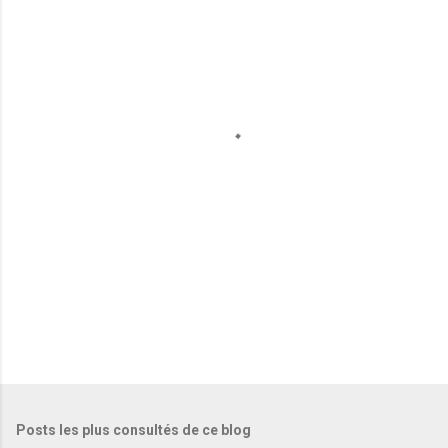
m
e
n
t
a
i
r
e
s
Posts les plus consultés de ce blog