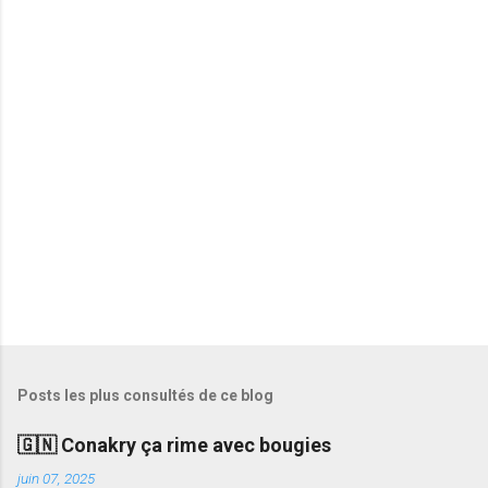
t
a
i
r
e
s
Posts les plus consultés de ce blog
🇬🇳 Conakry ça rime avec bougies
juin 07, 2025