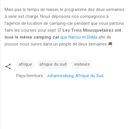
Mais pas le temps de niaiser, le programme des deux semaines
à venir est chargé. Nous déposons nos compagnons à
l'agence de location de camping-car pendant que nous partons
faire les courses pour sept 🛒
Les Trois Mousquetaires ont
loué le même camping-car
que Nanou et Didda
afin de
pouvoir nous suivre dans un périple de deux semaines 🚚
afrique
afrique du sud
visiteurs
Pays/territoire :
Johannesburg, Afrique du Sud
C
o
m
m
e
n