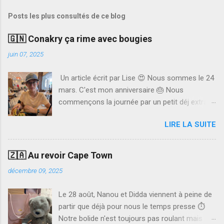
Posts les plus consultés de ce blog
🇬🇳 Conakry ça rime avec bougies
juin 07, 2025
Un article écrit par Lise 😍 Nous sommes le 24
mars. C'est mon anniversaire 🎂 Nous
commençons la journée par un petit déj extra.
Papa me fait des pancakes. Ils étaient super
LIRE LA SUITE
bons 🥞 Ensuite, nous allons faire nos visas
pour la Côte d'Ivoire. J'ai adoré remplir les
fiches. Nous avons fait des photocopies de
🇿🇦 Au revoir Cape Town
tous nos papiers et tout déposé au bureau 📝
décembre 09, 2025
Après avoir fait nos visas, nous sommes allés
retirer de l'argent pour d'autres visas.
Le 28 août, Nanou et Didda viennent à peine de
Maintenant, c'est l'heure de manger. Il y a au
partir que déjà pour nous le temps presse ⏱️
choix plusieurs restaurants. Nous allons à un, la
Notre bolide n'est toujours pas roulant mais
dame dit qu'elle va nous servir mais, vu que